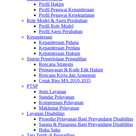
Profil Hakim
Profil Pegawai Kepaniteraan
Profil Pegawai Kesektariatan
Role Model & Agen Perubahan
Profil Role Model
Profil Agen Perubahan
Kepaniteraan
Kepaniteraan Pidana
Kepaniteraan Perdata
Kepaniteraan Hukum
Sistem Pengelolaan Pengadilan
Rencana Strategis
Pengawasan & Kode Etik Hakim
Rencana Kerja dan Anggaran
Cetak Biru MA 2010-2035
PTSP
Jenis Layanan
Standar Pelayanan
Kompensasi Pelayanan
Maklumat Pelayanan
Layanan Disabilitas
Prosedur Pelayanan Bagi Penyandang Disabilitas
Sarana & Prasarana Bagi Penyandang Disabilitas
Buku Saku
Tata Tertib di Pengadilan