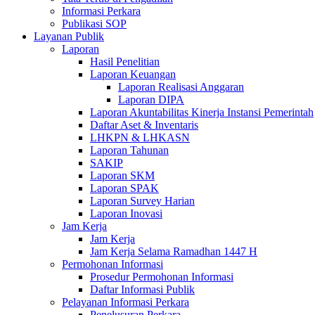
Informasi Perkara
Publikasi SOP
Layanan Publik
Laporan
Hasil Penelitian
Laporan Keuangan
Laporan Realisasi Anggaran
Laporan DIPA
Laporan Akuntabilitas Kinerja Instansi Pemerintah
Daftar Aset & Inventaris
LHKPN & LHKASN
Laporan Tahunan
SAKIP
Laporan SKM
Laporan SPAK
Laporan Survey Harian
Laporan Inovasi
Jam Kerja
Jam Kerja
Jam Kerja Selama Ramadhan 1447 H
Permohonan Informasi
Prosedur Permohonan Informasi
Daftar Informasi Publik
Pelayanan Informasi Perkara
Penelusuran Perkara