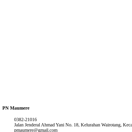
Statistik Pengunjung
Hari ini
2646
Kemarin
4500
Minggu lalu
20150
Bulan ini
7146
Total
866539
© 2026. PN Maumere. All Right Reserved