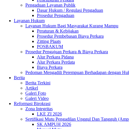
Pengaduan Layanan Publik
Dasar Hukum / Regulasi Pengaduan
Prosedur Pengaduan
Layanan Hukum
Layanan Hukum Bagi Masyarakat Kurang Mampu
Peraturan & Kebijakan
Prosedur Pembebasan Biaya Perkara
Zitting Plaats
POSBAKUM
Prosedur Pengajuan Perkara & Biaya Perkara
Alur Perkara Pidana
Alur Perkara Perdata
Biaya Perkara
Pedoman Mengadili Perempuan Berhadapan dengan H
Berita
Berita Terkini
Artikel
Galeri Foto
Galeri Video
Reformasi Birokrasi
Zona Integritas
LKE ZI 2026
Sertifikasi Mutu Pengadilan Unggul Dan Tangguh (Amp
SK AMPUH 2026