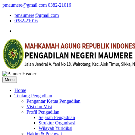
pmaumere@gmail.com
0382-21016
pmaumere@gmail.com
0382-21016
Menu
Home
Tentang Pengadilan
Pengantar Ketua Pengadilan
Visi dan Misi
Profil Pengadilan
Sejarah Pengadilan
Struktur Organisasi
Wilayah Yuridiksi
Hakim & Pegawai