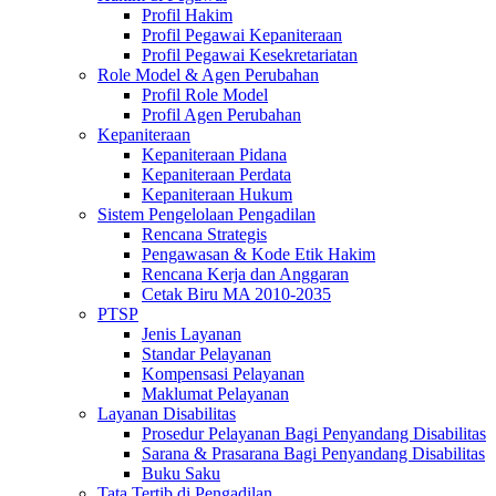
Profil Hakim
Profil Pegawai Kepaniteraan
Profil Pegawai Kesekretariatan
Role Model & Agen Perubahan
Profil Role Model
Profil Agen Perubahan
Kepaniteraan
Kepaniteraan Pidana
Kepaniteraan Perdata
Kepaniteraan Hukum
Sistem Pengelolaan Pengadilan
Rencana Strategis
Pengawasan & Kode Etik Hakim
Rencana Kerja dan Anggaran
Cetak Biru MA 2010-2035
PTSP
Jenis Layanan
Standar Pelayanan
Kompensasi Pelayanan
Maklumat Pelayanan
Layanan Disabilitas
Prosedur Pelayanan Bagi Penyandang Disabilitas
Sarana & Prasarana Bagi Penyandang Disabilitas
Buku Saku
Tata Tertib di Pengadilan