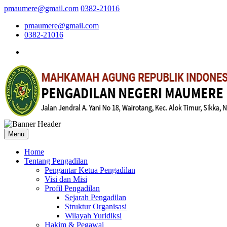
pmaumere@gmail.com
0382-21016
pmaumere@gmail.com
0382-21016
Menu
Home
Tentang Pengadilan
Pengantar Ketua Pengadilan
Visi dan Misi
Profil Pengadilan
Sejarah Pengadilan
Struktur Organisasi
Wilayah Yuridiksi
Hakim & Pegawai