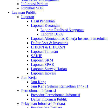
Informasi Perkara
Publikasi SOP
Layanan Publik
Laporan
Hasil Penelitian
Laporan Keuangan
Laporan Realisasi Anggaran
Laporan DIPA
Laporan Akuntabilitas Kinerja Instansi Pemerintah
Daftar Aset & Inventaris
LHKPN & LHKASN
Laporan Tahunan
SAKIP
Laporan SKM
Laporan SPAK
Laporan Survey Harian
Laporan Inovasi
Jam Kerja
Jam Kerja
Jam Kerja Selama Ramadhan 1447 H
Permohonan Informasi
Prosedur Permohonan Informasi
Daftar Informasi Publik
Pelayanan Informasi Perkara
Penelusuran Perkara