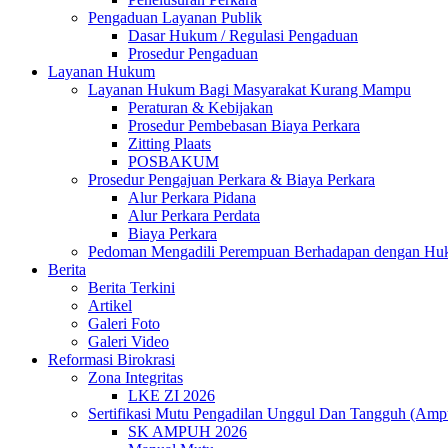
Pengaduan Layanan Publik
Dasar Hukum / Regulasi Pengaduan
Prosedur Pengaduan
Layanan Hukum
Layanan Hukum Bagi Masyarakat Kurang Mampu
Peraturan & Kebijakan
Prosedur Pembebasan Biaya Perkara
Zitting Plaats
POSBAKUM
Prosedur Pengajuan Perkara & Biaya Perkara
Alur Perkara Pidana
Alur Perkara Perdata
Biaya Perkara
Pedoman Mengadili Perempuan Berhadapan dengan H
Berita
Berita Terkini
Artikel
Galeri Foto
Galeri Video
Reformasi Birokrasi
Zona Integritas
LKE ZI 2026
Sertifikasi Mutu Pengadilan Unggul Dan Tangguh (Amp
SK AMPUH 2026