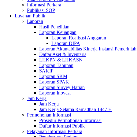
Informasi Perkara
Publikasi SOP
Layanan Publik
Laporan
Hasil Penelitian
Laporan Keuangan
Laporan Realisasi Anggaran
Laporan DIPA
Laporan Akuntabilitas Kinerja Instansi Pemerintah
Daftar Aset & Inventaris
LHKPN & LHKASN
Laporan Tahunan
SAKIP
Laporan SKM
Laporan SPAK
Laporan Survey Harian
Laporan Inovasi
Jam Kerja
Jam Kerja
Jam Kerja Selama Ramadhan 1447 H
Permohonan Informasi
Prosedur Permohonan Informasi
Daftar Informasi Publik
Pelayanan Informasi Perkara
Penelusuran Perkara