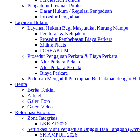
Pengaduan Layanan Publik
Dasar Hukum / Regulasi Pengaduan
Prosedur Pengaduan
Layanan Hukum
Layanan Hukum Bagi Masyarakat Kurang Mampu
Peraturan & Kebijakan
Prosedur Pembebasan Biaya Perkara
Zitting Plaats
POSBAKUM
Prosedur Pengajuan Perkara & Biaya Perkara
Alur Perkara Pidana
Alur Perkara Perdata
Biaya Perkara
Pedoman Mengadili Perempuan Berhadapan dengan H
Berita
Berita Terkini
Artikel
Galeri Foto
Galeri Video
Reformasi Birokrasi
Zona Integritas
LKE ZI 2026
Sertifikasi Mutu Pengadilan Unggul Dan Tangguh (Amp
SK AMPUH 2026