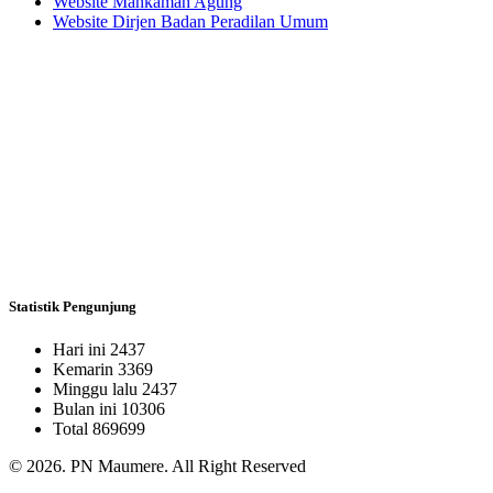
Website Mahkamah Agung
Website Dirjen Badan Peradilan Umum
Statistik Pengunjung
Hari ini
2437
Kemarin
3369
Minggu lalu
2437
Bulan ini
10306
Total
869699
© 2026. PN Maumere. All Right Reserved