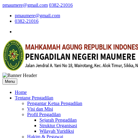
pmaumere@gmail.com
0382-21016
pmaumere@gmail.com
0382-21016
Menu
Home
Tentang Pengadilan
Pengantar Ketua Pengadilan
Visi dan Misi
Profil Pengadilan
Sejarah Pengadilan
Struktur Organisasi
Wilayah Yuridiksi
Hakim & Pegawai