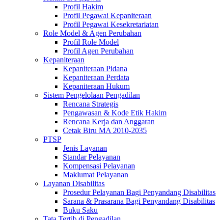
Profil Hakim
Profil Pegawai Kepaniteraan
Profil Pegawai Kesekretariatan
Role Model & Agen Perubahan
Profil Role Model
Profil Agen Perubahan
Kepaniteraan
Kepaniteraan Pidana
Kepaniteraan Perdata
Kepaniteraan Hukum
Sistem Pengelolaan Pengadilan
Rencana Strategis
Pengawasan & Kode Etik Hakim
Rencana Kerja dan Anggaran
Cetak Biru MA 2010-2035
PTSP
Jenis Layanan
Standar Pelayanan
Kompensasi Pelayanan
Maklumat Pelayanan
Layanan Disabilitas
Prosedur Pelayanan Bagi Penyandang Disabilitas
Sarana & Prasarana Bagi Penyandang Disabilitas
Buku Saku
Tata Tertib di Pengadilan